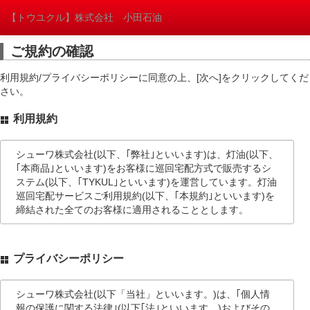
【トウユクル】株式会社 小田石油
ご規約の確認
利用規約/プライバシーポリシーに同意の上、[次へ]をクリックしてくだ
さい。
利用規約
シューワ株式会社(以下、｢弊社｣といいます)は、灯油(以下、
｢本商品｣といいます)をお客様に巡回宅配方式で販売するシ
ステム(以下、｢TYKUL｣といいます)を運営しています。灯油
巡回宅配サービスご利用規約(以下、｢本規約｣といいます)を
締結された全てのお客様に適用されることとします。
第1条(TYKULの開始)
プライバシーポリシー
お客様が本規約に同意をされ、指定のWEBサイト
(https://odasekiyu.tykul.jp)からお申し込みをされた
ときにTYKULのご利用契約は成立するものとし、
シューワ株式会社(以下「当社」といいます。)は、｢個人情
TYKULも当該時点から利用が開始されるものとしま
報の保護に関する法律｣(以下｢法｣といいます。)およびその