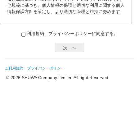
す。
他規範に基づき、個人情報の保護と適切な利用に関する個人
情報保護方針を策定し、より適切な管理と維持に努めます。
第2条(巡回宅配ルールの作成)
お客様は、TYKULのお申込時に、弊社が定めたフォ
1.基本方針
ーマットに従い、以下の各項目について届け出てい
利用規約、プライバシーポリシーに同意する。
当社は、個人情報保護法および関連するその他の法
ただきます(以下、届け出ていただいた各項目を総称
令、規範を遵守し、当社が保有する個人情報の保護
して｢巡回宅配ルール｣といいます)。
次 へ
に努めます。
ご契約者のお名前(お客様が法人様の場合には、
当社は個人情報の利用目的を明確に定め、その目的
お届けする部署・ご担当者名等を含みます)、ご
達成のために必要な範囲で、公正かつ適正な手段に
住所、ご連絡先
ご利用規約
プライバシーポリシー
より個人情報の収集、利用および提供をおこないま
す。
© 2026 SHUWA Company Limited All right Reserved.
本商品の宅配先(ご契約者と同一の場合は不要)
当社が保有する個人情報への不正アクセス、個人情
お届けする本商品
報の紛失、破壊、改ざんおよび漏えい等の防止に努
宅配1回あたりの数量(リットル)
めます。
宅配予定日
個人情報の処理を外部に委託する場合には、漏洩や
目的外利用をおこなわないように契約を義務付け、
厳重な管理、指導をおこないます。
第3条(届出事項の変更)
お客様が弊社に届け出た巡回宅配ルールの変更を必
当社の保有する個人情報について、本人から開示・
要とする場合は、下記WEBサイトから変更くださ