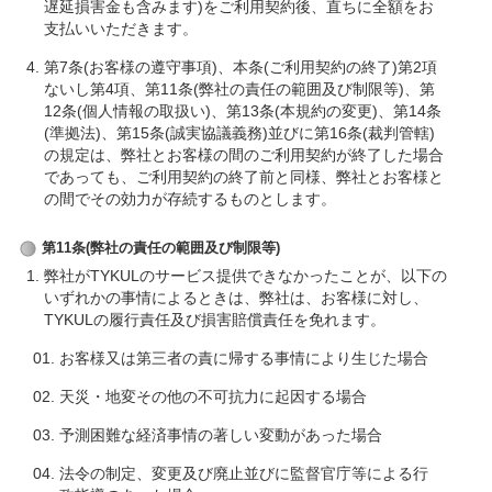
遅延損害金も含みます)をご利用契約後、直ちに全額をお
支払いいただきます。
第7条(お客様の遵守事項)、本条(ご利用契約の終了)第2項
ないし第4項、第11条(弊社の責任の範囲及び制限等)、第
12条(個人情報の取扱い)、第13条(本規約の変更)、第14条
(準拠法)、第15条(誠実協議義務)並びに第16条(裁判管轄)
の規定は、弊社とお客様の間のご利用契約が終了した場合
であっても、ご利用契約の終了前と同様、弊社とお客様と
の間でその効力が存続するものとします。
第11条(弊社の責任の範囲及び制限等)
弊社がTYKULのサービス提供できなかったことが、以下の
いずれかの事情によるときは、弊社は、お客様に対し、
TYKULの履行責任及び損害賠償責任を免れます。
お客様又は第三者の責に帰する事情により生じた場合
天災・地変その他の不可抗力に起因する場合
予測困難な経済事情の著しい変動があった場合
法令の制定、変更及び廃止並びに監督官庁等による行