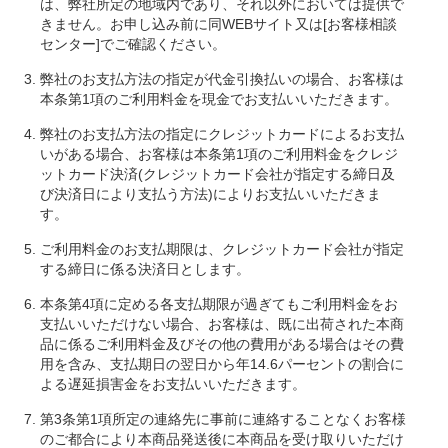
は、弊社所定の地域内であり、それ以外においては提供で
きません。お申し込み前に同WEBサイト又は[お客様相談
センター]でご確認ください。
弊社のお支払方法の指定が代金引換払いの場合、お客様は
本条第1項のご利用料金を現金でお支払いいただきます。
弊社のお支払方法の指定にクレジットカードによるお支払
いがある場合、お客様は本条第1項のご利用料金をクレジ
ットカード決済(クレジットカード会社が指定する締日及
び決済日により支払う方法)によりお支払いいただきま
す。
ご利用料金のお支払期限は、クレジットカード会社が指定
する締日に係る決済日とします。
本条第4項に定める各支払期限が過ぎてもご利用料金をお
支払いいただけない場合、お客様は、既に出荷された本商
品に係るご利用料金及びその他の費用がある場合はその費
用を含み、支払期日の翌日から年14.6パーセントの割合に
よる遅延損害金をお支払いいただきます。
第3条第1項所定の連絡先に事前に連絡することなくお客様
のご都合により本商品発送後に本商品を受け取りいただけ