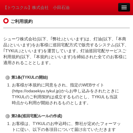
【トウユクル】株式会社 小田石油
ログイン
ご利用規約
シューワ株式会社(以下、｢弊社｣といいます)は、灯油(以下、｢本商
品｣といいます)をお客様に巡回宅配方式で販売するシステム(以下、
｢TYKUL｣といいます)を運営しています。灯油巡回宅配サービスご
利用規約(以下、｢本規約｣といいます)を締結された全てのお客様に
適用されることとします。
第1条(TYKULの開始)
お客様が本規約に同意をされ、指定のWEBサイト
(https://odasekiyu.tykul.jp)からお申し込みをされたときに
TYKULのご利用契約は成立するものとし、TYKULも当該
時点から利用が開始されるものとします。
第2条(巡回宅配ルールの作成)
お客様は、TYKULのお申込時に、弊社が定めたフォーマッ
トに従い、以下の各項目について届け出ていただきます