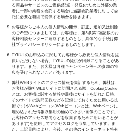
る商品やサービスのご提供(配送・発送)のために外部の業
者に一部の業務を委託する場合に当該委託業者に対して委
託に必要な範囲で提供する場合を除きます。
お客様からご本人の個人情報の開示、訂正、追加又は削除
のご希望につきましては、お客様は、第3条第1項記載のお
客様相談センターに連絡するものとし、具体的な手続は弊
社プライバシーポリシーによるものとします。
TYKULのお申込みに関してお客様から必要な個人情報を提
供いただけない場合、TYKULの提供が困難になることがあ
ります。また、お客様は各種キャンペーン等への参加の特
典を受けられないことがあります。
弊社WEBサイトのアクセス情報を集計するため、弊社は、
お客様が弊社WEBサイトに訪問される際、Cookie(Cookie
とは、お客様に関する情報や最後にサイトを訪れた日時、
そのサイトの訪問回数などを記録しておくために用いる技
術です)やWebビーコン(Webビーコンとは、Webページに
埋め込まれた情報収集用の極めて小さい画像のことです。
お客様のアクセス動向などを収集するために用いることが
あります)を使用してアクセスログを収集しています。ま
た、上記目的により、今後、その他のインターネット特有