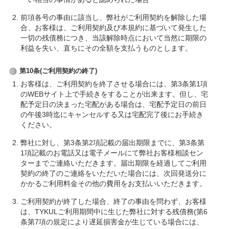
前項各号の事由に該当し、弊社がご利用契約を解除した場
合、お客様は、ご利用契約及び本規約に基づいて発生した
一切の残債務につき、当該解除時点において当然に期限の
利益を失い、直ちにその全額を支払うものとします。
第10条(ご利用契約の終了)
お客様は、ご利用契約を終了させる場合には、第3条第1項
のWEBサイト上で手続きをすることが出来ます。但し、宅
配予定日の決まった宅配がある場合は、宅配予定日の前日
の午後3時迄にキャンセルする又は宅配完了後にお手続き
ください。
弊社に対し、第3条第2項記載の届出期限までに、第3条第
1項記載のお電話又は電子メールにて弊社お客様相談セン
ターまでご連絡いただきます。届出期限を経過してご利用
契約の終了のご連絡をいただいた場合には、次回発送分に
かかるご利用料金その他の費用をお支払いいただきます。
ご利用契約が終了した場合、終了の事由を問わず、お客様
は、TYKULご利用期間中に生じた弊社に対する残債務(第6
条第7項の規定により遅延損害金が生じている場合には、