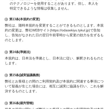
のテクノロジーを使用することがあります。但し、本人を
特定できるような情報は収集しません。
第13条(本規約の変更)
弊社は、随時本規約を変更することができるものとします。本規
約の変更は、弊社WEBサイト(https://odasekiyu.tykul.jp)で告知
し、告知がなされた日の翌日午前零時から変更の効力を生ずるも
のとします。
第14条(準拠法)
本規約は、日本法を準拠とし、日本法に従い、解釈されるものと
します。
第15条(誠実協議義務)
弊社とお客様との間のご利用契約及び本規約に関連する事項につ
いて疑義が生じた場合には、相互に誠実に協議を行い、これを解
決するものとします。
第16条(裁判管轄)