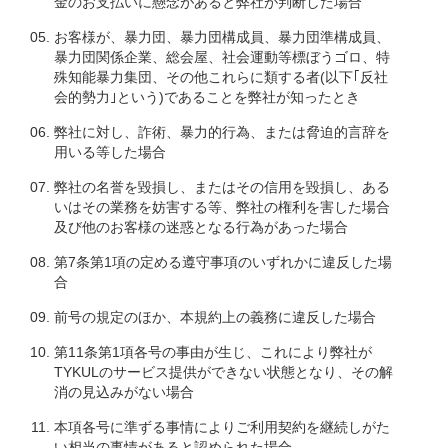
金のお支払いに懸念があると弊社が判断した場合
お客様が、暴力団、暴力団構成員、暴力団準構成員、
暴力団関係企業、総会屋、社会運動等標ぼうゴロ、特
殊知能暴力集団、その他これらに類する者(以下｢反社
会的勢力｣という)であることを弊社が知ったとき
弊社に対し、詐術、暴力的行為、または脅迫的言辞を
用いる等した場合
弊社の名誉を毀損し、またはその信用を毀損し、ある
いはその業務を妨害する等、弊社の権利を害した場合
及び他のお客様の迷惑となる行為があった場合
第7条第1項の定める遵守事項のいずれかに違反した場
合
前号の規定のほか、本規約上の義務に違反した場合
第11条第1項各号の事由が生じ、これにより弊社が
TYKULのサービス提供ができない状態となり、その解
消の見込みがない場合
本項各号に準ずる事情によりご利用契約を継続しがた
い相当の事情があると認められた場合